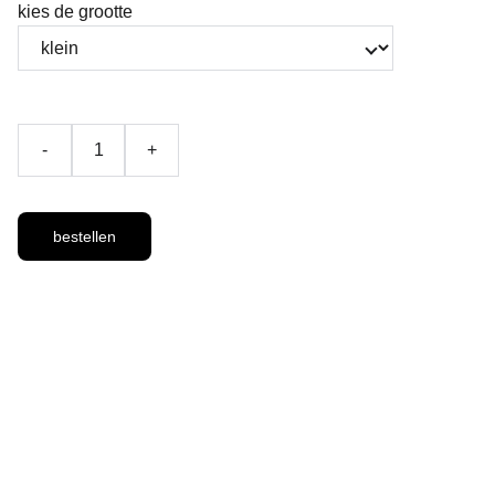
kies de grootte
-
+
bestellen
Houdt u er aub 