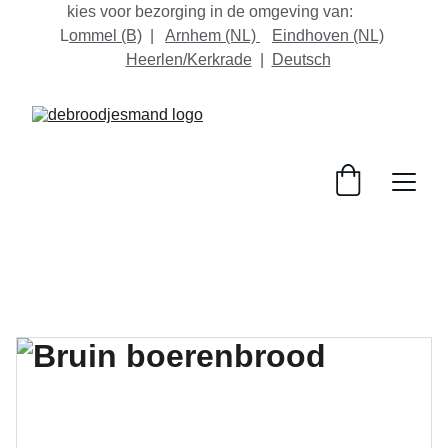
kies voor bezorging in de omgeving van:       
L
ommel
 (B)
  |   
Arnhem (NL) 
Eindhoven
 (NL)
Heerlen/Kerkrade
  |  
D
eutsch