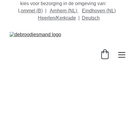
kies voor bezorging in de omgeving van:       
L
ommel
 (B)
  |   
Arnhem (NL) 
Eindhoven
 (NL)
Heerlen/Kerkrade
  |  
D
eutsch
Bestel Nu
Verse broodjes aan huis of vakantieadres, 