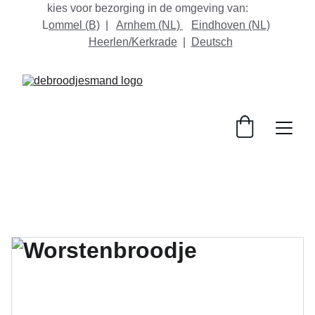
kies voor bezorging in de omgeving van:       
L
ommel
 (B)
  |   
Arnhem (NL) 
Eindhoven
 (NL)
Heerlen/Kerkrade
  |  
D
eutsch